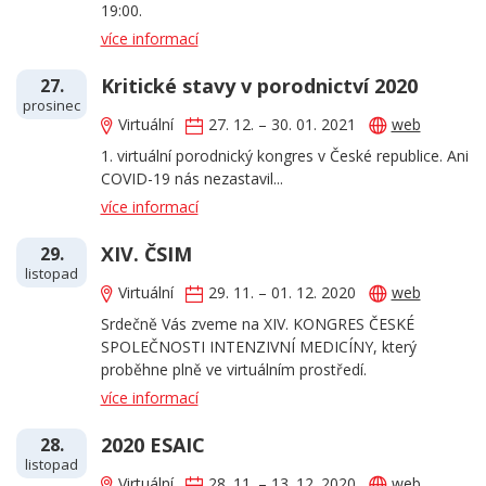
19:00.
více informací
Kritické stavy v porodnictví 2020
27.
prosinec
Virtuální
27. 12. – 30. 01. 2021
web
1. virtuální porodnický kongres v České republice. Ani
COVID-19 nás nezastavil...
více informací
XIV. ČSIM
29.
listopad
Virtuální
29. 11. – 01. 12. 2020
web
Srdečně Vás zveme na XIV. KONGRES ČESKÉ
SPOLEČNOSTI INTENZIVNÍ MEDICÍNY, který
proběhne plně ve virtuálním prostředí.
více informací
2020 ESAIC
28.
listopad
Virtuální
28. 11. – 13. 12. 2020
web