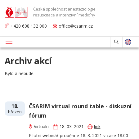
Česká společnost anesteziologie
resuscitace a intenzivní medicíny
+420 608 132 000
office@csarim.cz
Archiv akcí
Bylo a nebude.
ČSARIM virtual round table - diskuzní
18.
březen
fórum
Virtuální
18. 03. 2021
link
Pilotní webinář proběhne 18. 3. 2021 v čase 18:00 -