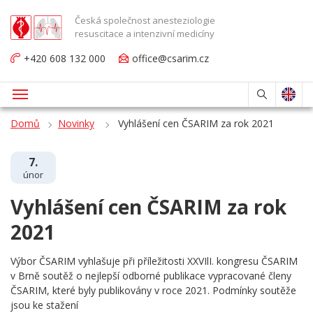
Česká společnost anesteziologie
resuscitace a intenzivní medicíny
+420 608 132 000
office@csarim.cz
Domů
Novinky
Vyhlášení cen ČSARIM za rok 2021
7.
únor
Vyhlášení cen ČSARIM za rok
2021
Výbor ČSARIM vyhlašuje při příležitosti XXVIlI. kongresu ČSARIM
v Brně soutěž o nejlepší odborné publikace vypracované členy
ČSARIM, které byly publikovány v roce 2021. Podmínky soutěže
jsou ke stažení