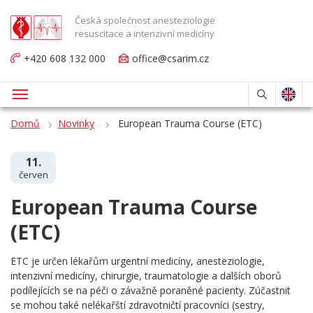
Česká společnost anesteziologie
resuscitace a intenzivní medicíny
+420 608 132 000
office@csarim.cz
Domů
Novinky
European Trauma Course (ETC)
11.
červen
European Trauma Course
(ETC)
ETC je určen lékařům urgentní medicíny, anesteziologie,
intenzivní medicíny, chirurgie, traumatologie a dalších oborů
podílejících se na péči o závažně poraněné pacienty. Zúčastnit
se mohou také nelékařští zdravotničtí pracovníci (sestry,