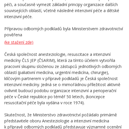
péči, a současně vymezit základní principy organizace dalších
souvisejících oblastí, včetně následné intenzivní péče a dětské
intenzivní péče.
Přípravou odborných podkladů byla Ministerstvem zdravotnictví
pověřena
(ke stažení zde)
Česká společnost anesteziologie, resuscitace a intenzivní
medicíny ČLS JEP (ČSARIM), která za tímto účelem vytvořila
pracovní skupinu složenou ze zástupců jednotlivých odborných
oblastí (paliativní medicína, urgentní medicína, chirurgie),
klíčovým partnerem v přípravě podkladů je Česká společnost
intenzivní medicíny. Jedná se o mimořádnou příležitost aktivně
ovlivnit budoucí podobu organizace intenzivní a perioperační
péče v České republice po téměř 50 letech, (koncepce
resuscitační péče byla vydána v roce 1974).
Skutečnost, že Ministerstvo zdravotnictví požádalo primárně
představitele oboru Anesteziologie a intenzivní medicína
k přípravě odborných podkladů představuje významné ocenění