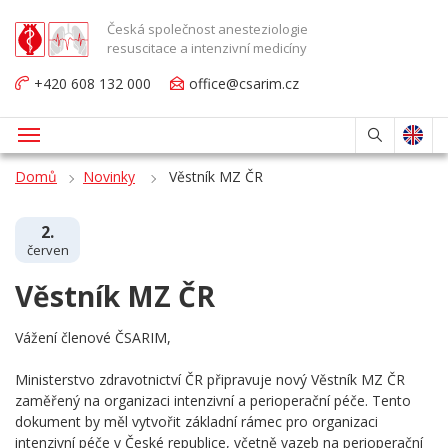
Česká společnost anesteziologie
resuscitace a intenzivní medicíny
+420 608 132 000
office@csarim.cz
Domů
Novinky
Věstník MZ ČR
2.
červen
Věstník MZ ČR
Vážení členové ČSARIM,
Ministerstvo zdravotnictví ČR připravuje nový Věstník MZ ČR
zaměřený na organizaci intenzivní a perioperační péče. Tento
dokument by měl vytvořit základní rámec pro organizaci
intenzivní péče v České republice, včetně vazeb na perioperační