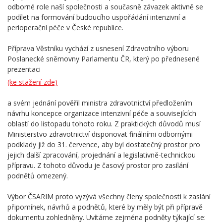
odborné role naší společnosti a současně závazek aktivně se
podílet na formování budoucího uspořádání intenzivní a
perioperační péče v České republice.
Příprava Věstníku vychází z usnesení Zdravotního výboru
Poslanecké sněmovny Parlamentu ČR, který po přednesené
prezentaci
(ke stažení zde)
a svém jednání pověřil ministra zdravotnictví předložením
návrhu koncepce organizace intenzivní péče a souvisejících
oblastí do listopadu tohoto roku. Z praktických důvodů musí
Ministerstvo zdravotnictví disponovat finálními odbornými
podklady již do 31. července, aby byl dostatečný prostor pro
jejich další zpracování, projednání a legislativně-technickou
přípravu. Z tohoto důvodu je časový prostor pro zasílání
podnětů omezený.
Výbor ČSARIM proto vyzývá všechny členy společnosti k zaslání
připomínek, návrhů a podnětů, které by měly být při přípravě
dokumentu zohledněny. Uvítáme zejména podněty týkající se: