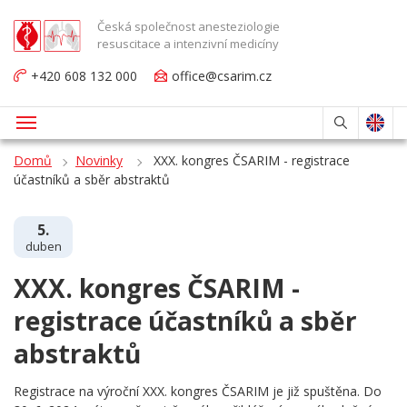
Česká společnost anesteziologie
resuscitace a intenzivní medicíny
+420 608 132 000
office@csarim.cz
Domů
Novinky
XXX. kongres ČSARIM - registrace
účastníků a sběr abstraktů
5.
duben
XXX. kongres ČSARIM -
registrace účastníků a sběr
abstraktů
Registrace na výroční XXX. kongres ČSARIM je již spuštěna. Do