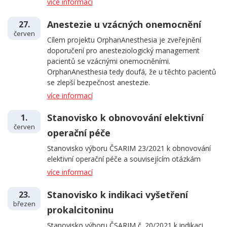
více informací
Anestezie u vzácných onemocnění
27.
červen
Cílem projektu OrphanAnesthesia je zveřejnění
doporučení pro anesteziologický management
pacientů se vzácnými onemocněními.
OrphanAnesthesia tedy doufá, že u těchto pacientů
se zlepší bezpečnost anestezie.
více informací
Stanovisko k obnovování elektivní
1.
červen
operační péče
Stanovisko výboru ČSARIM 23/2021 k obnovování
elektivní operační péče a souvisejícím otázkám
více informací
Stanovisko k indikaci vyšetření
23.
březen
prokalcitoninu
Stanovisko výboru ČSARIM č. 20/2021 k indikaci