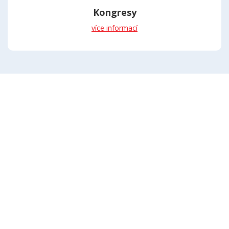
Kongresy
více informací
© 2026 Česká společnost anesteziologie resuscitace a intenzivní