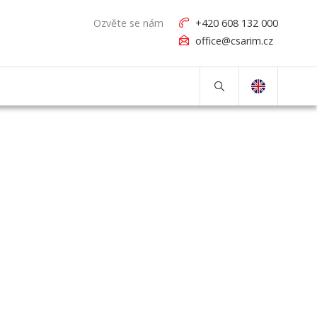
Ozvěte se nám
+420 608 132 000
office@csarim.cz