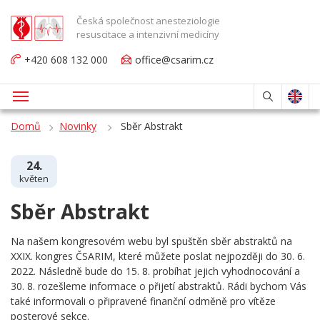
Česká společnost anesteziologie
resuscitace a intenzivní medicíny
+420 608 132 000
office@csarim.cz
Domů
Novinky
Sběr Abstrakt
24.
květen
Sběr Abstrakt
Na našem kongresovém webu byl spuštěn sběr abstraktů na
XXIX. kongres ČSARIM, které můžete poslat nejpozději do 30. 6.
2022. Následně bude do 15. 8. probíhat jejich vyhodnocování a
30. 8. rozešleme informace o přijetí abstraktů. Rádi bychom Vás
také informovali o připravené finanční odměně pro vítěze
posterové sekce.