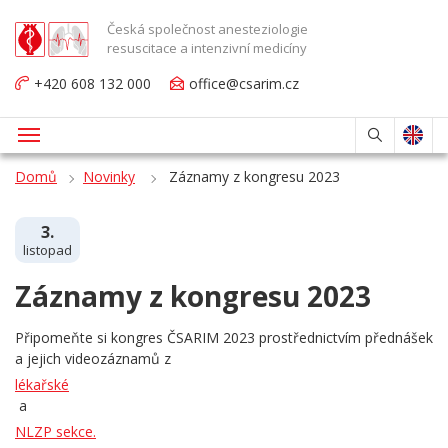
Česká společnost anesteziologie
resuscitace a intenzivní medicíny
+420 608 132 000
office@csarim.cz
Domů
Novinky
Záznamy z kongresu 2023
3.
listopad
Záznamy z kongresu 2023
Připomeňte si kongres ČSARIM 2023 prostřednictvím přednášek
a jejich videozáznamů z
lékařské
a
NLZP sekce.